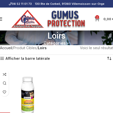
06 52 11 01 73
130 Rte de Corbeil, 91360 Villemoisson-sur-Orge
0
0,00
Loirs
Catégories
Accueil
Produit Cibles
Loirs
Voici le seul résultat
Afficher la barre latérale