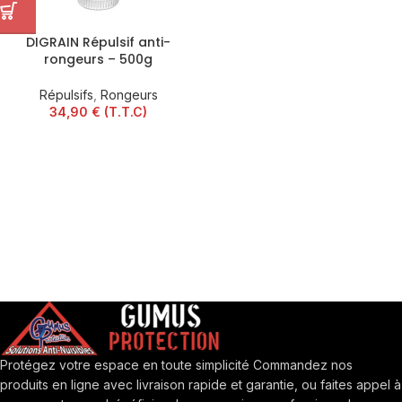
DIGRAIN Répulsif anti-
rongeurs – 500g
Répulsifs
,
Rongeurs
34,90
€
(T.T.C)
Protégez votre espace en toute simplicité Commandez nos
produits en ligne avec livraison rapide et garantie, ou faites appel à