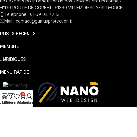
nos experts pour bénéficier de nos services professionnels.
130 ROUTE DE CORBEIL, 91360 VILLEMOISSON-SUR-ORGE
Téléphone : 01 69 04 77 13
Mail : contact@gumusprotection.fr
POSTS RÉCENTS
MEMBRE
JURIDIQUES
MENU RAPIDE
0
outique
Liste de souhaits
Filtres
Panier
Mon compte
Copyright © 2025 - 2026 | Tous les droits sont réservés |
www.gumusprotection.fr
|
Création de Site Internet par Nano Web Design
Lova
Cozy
Bijoux
Kids