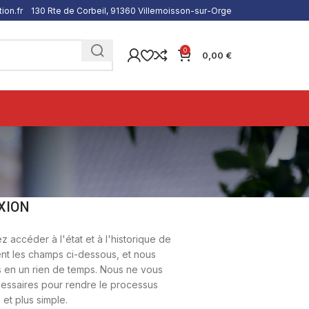
ion.fr
130 Rte de Corbeil, 91360 Villemoisson-sur-Orge
0
0,00
€
XION
z accéder à l'état et à l'historique de
t les champs ci-dessous, et nous
en un rien de temps. Nous ne vous
essaires pour rendre le processus
 et plus simple.