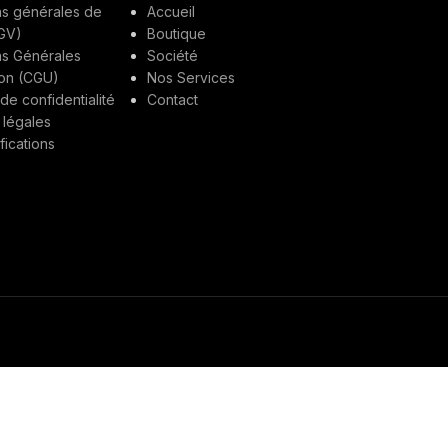
ns générales de
Accueil
GV)
Boutique
ns Générales
Société
tion (CGU)
Nos Services
 de confidentialité
Contact
 légales
fications
r Nano Web Design