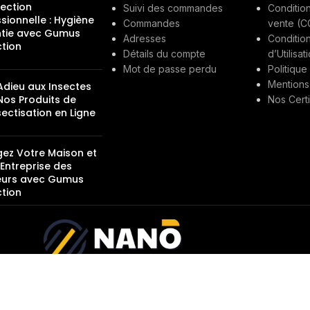
fection
Suivi des commandes
Conditio
sionnelle : Hygiène
Commandes
vente (C
tie avec Gumus
Adresses
Conditio
ction
Détails du compte
d’Utilisa
Mot de passe perdu
Politique
Mentions
Adieu aux Insectes
Nos Produits de
Nos Certi
ectisation en Ligne
gez Votre Maison et
Entreprise des
urs avec Gumus
ction
its sont réservés |
www.gumusprotection.fr
|
Création de Site Internet pa
Lova
Cozy