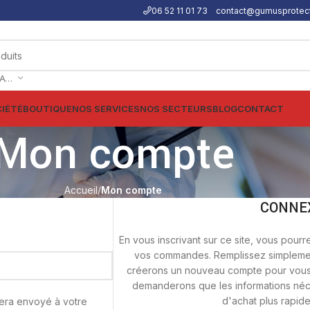
06 52 11 01 73
contact@gumusprotect
SÉLECTIONNER UNE CATÉGORIE
IÉTÉ
BOUTIQUE
NOS SERVICES
NOS SECTEURS
BLOG
CONTACT
Mon compte
Accueil
Mon compte
CONNE
En vous inscrivant sur ce site, vous pourre
vos commandes. Remplissez simplemen
créerons un nouveau compte pour vous 
demanderons que les informations néc
d'achat plus rapide
sera envoyé à votre